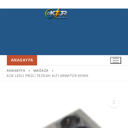
İçeriğe
atla
ANASAYFA
ANASAYFA
MAĞAZA
ACK LEDLİ PRİZLİ TEZGAH ALTI ARMATÜR 6500K
🔍