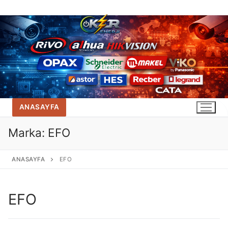
İçeriğe
atla
ANASAYFA
Marka:
EFO
ANASAYFA
EFO
EFO